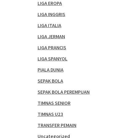
LIGA EROPA
LIGA INGGRIS
LIGA ITALIA
LIGA JERMAN
LIGA PRANCIS
LIGA SPANYOL
PIALA DUNIA
SEPAK BOLA
SEPAK BOLA PEREMPUAN
TIMNAS SENIOR
TIMNAS U23
TRANSFER PEMAIN
Uncategorized