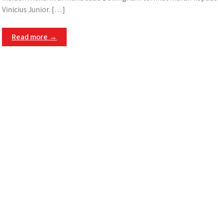
Vinicius Junior. […]
Read more →