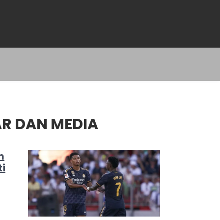
R DAN MEDIA
m
i